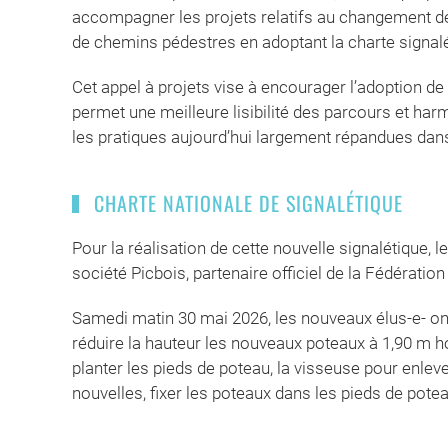
accompagner les projets relatifs au changement de l
de chemins pédestres en adoptant la charte signalé
Cet appel à projets vise à encourager l’adoption de 
permet une meilleure lisibilité des parcours et har
les pratiques aujourd’hui largement répandues dan
CHARTE NATIONALE DE SIGNALÉTIQUE
Pour la réalisation de cette nouvelle signalétique, l
société Picbois, partenaire officiel de la Fédérat
Samedi matin 30 mai 2026, les nouveaux élus-e- ont
réduire la hauteur les nouveaux poteaux à 1,90 m ho
planter les pieds de poteau, la visseuse pour enlev
nouvelles, fixer les poteaux dans les pieds de pote
poteau, 33 flèches directionnelles et 7 plaques de 
sentiers.