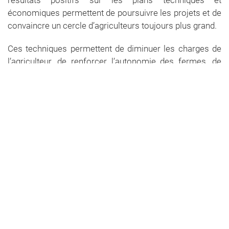
économiques permettent de poursuivre les projets et de
convaincre un cercle d’agriculteurs toujours plus grand.
Ces techniques permettent de diminuer les charges de
l’agriculteur, de renforcer l’autonomie des fermes, de
diversifier la production et de préserver un patrimoine
naturel exceptionnel. La récolte de graines s’est faite à
l’aide d’une brosseuse à graines et d’une moissonneuse-
batteuse. Grâce au botaniste du CEN Auvergne, les
participants ont échangé sur la composition floristique
des prairies naturelles et la reconnaissance des plantes
indicatrices de leur bonne santé.
Voir l'article paru sur le site du CEN.